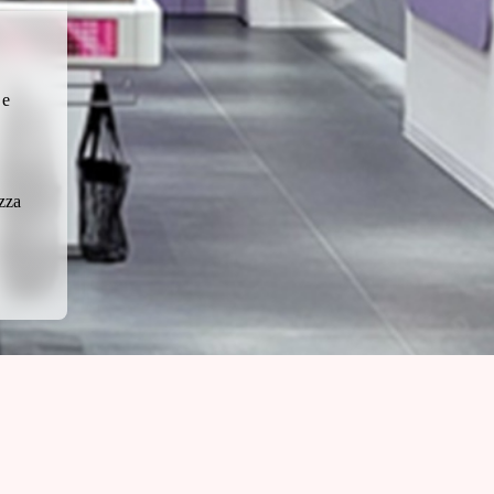
 e
zza