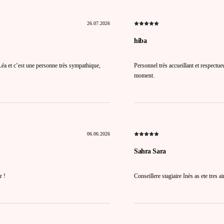
26.07.2026
hiba
 Léa et c’est une personne très sympathique,
Personnel très accueillant et respectu
moment.
06.06.2026
Sahra Sara
r !
Conseillere stagiaire Inès as ete tres 