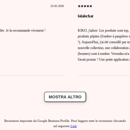
23.05.2026
lolalechat
llée. Je la recommande vivement !
KIKO, j'adore. Les produits sont top, 
produits pépites (l'ombre à paupières 
!). Aujourd'hui, j'ai été conseillé par
nouvelle collection, une collaboration 
(brumes) sont à tomber. Veronika m'a f
l'avait promis ! Une petite application 
MOSTRA ALTRO
Recensioni importate da Google Business Profile. Puoi leggere tutte le recensioni cliccando
sul seguente
Link