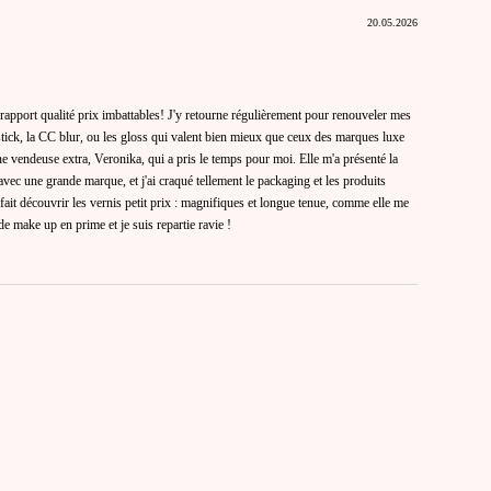
20.05.2026
rapport qualité prix imbattables! J'y retourne régulièrement pour renouveler mes
stick, la CC blur, ou les gloss qui valent bien mieux que ceux des marques luxe
 une vendeuse extra, Veronika, qui a pris le temps pour moi. Elle m'a présenté la
avec une grande marque, et j'ai craqué tellement le packaging et les produits
ait découvrir les vernis petit prix : magnifiques et longue tenue, comme elle me
de make up en prime et je suis repartie ravie !