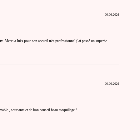
06.06.2026
eux. Merci à Inès pour son accueil très professionnel j’ai passé un superbe
06.06.2026
aimable , souriante et de bon conseil beau maquillage !