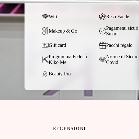
Wifi
Reso Facile
Pagamenti sicuri
Makeup & Go
Smart
Gift card
Pacchi regalo
Programma Fedeltà
Norme di Sicure
Kiko Me
Covid
Beauty Pro
RECENSIONI