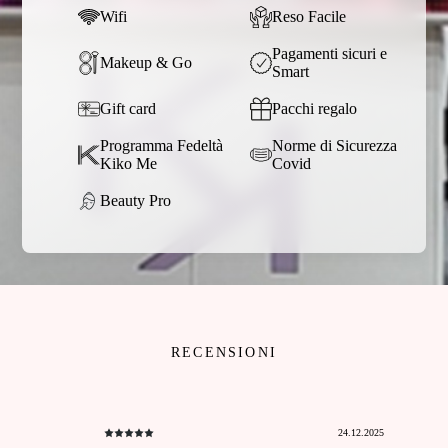
Wifi
Reso Facile
Pagamenti sicuri e
Makeup & Go
Smart
Gift card
Pacchi regalo
Programma Fedeltà
Norme di Sicurezza
Kiko Me
Covid
Beauty Pro
RECENSIONI
24.12.2025