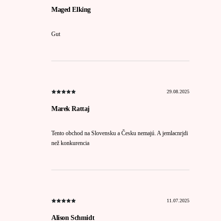
Maged Elking
Gut
29.08.2025
Marek Rattaj
Tento obchod na Slovensku a Česku nemajú. A jemlacnrjdi
než konkurencia
11.07.2025
Alison Schmidt