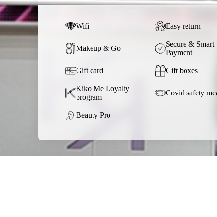
Wifi
Easy return
Secure & Smart
Makeup & Go
Payment
Gift card
Gift boxes
Kiko Me Loyalty
Covid safety me
program
Beauty Pro