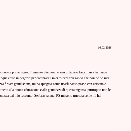
16.02.2026
braio di pomeriggio, Premesso che non ho mai utilizzato trucchi in vita mia se
unque entro in negozio per comprare i miei trucchi spiegando che non né ho mai
zza è stata gentilissima, mi ha spiegato come usarli passo passo con cortesia e
menti alla buona educazione e alla gentilezza di questa ragazza, purtroppo non le
conosca dal mio racconto. Sei bravissima. PS mi sono truccata come mi hai