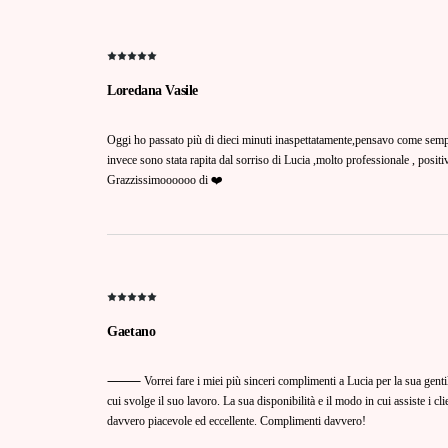
Loredana Vasile
Oggi ho passato più di dieci minuti inaspettatamente,pensavo come sempr
invece sono stata rapita dal sorriso di Lucia ,molto professionale , posit
Grazzissimoooooo di ❤️
Gaetano
⸻ Vorrei fare i miei più sinceri complimenti a Lucia per la sua gentile
cui svolge il suo lavoro. La sua disponibilità e il modo in cui assiste i c
davvero piacevole ed eccellente. Complimenti davvero!