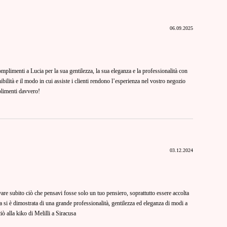
06.09.2025
limenti a Lucia per la sua gentilezza, la sua eleganza e la professionalità con
ibilità e il modo in cui assiste i clienti rendono l’esperienza nel vostro negozio
plimenti davvero!
03.12.2024
are subito ciò che pensavi fosse solo un tuo pensiero, soprattutto essere accolta
a si è dimostrata di una grande professionalità, gentilezza ed eleganza di modi a
iò alla kiko di Melilli a Siracusa