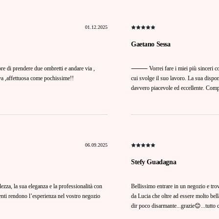
01.12.2025
Gaetano Sessa
e di prendere due ombretti e andare via ,
⸻ Vorrei fare i miei più sinceri comp
iva ,affettuosa come pochissime!!
cui svolge il suo lavoro. La sua dispon
davvero piacevole ed eccellente. Com
06.09.2025
Stefy Guadagna
zza, la sua eleganza e la professionalità con
Bellissimo entrare in un negozio e trov
lienti rendono l’esperienza nel vostro negozio
da Lucia che oltre ad essere molto bell
dir poco disarmante...grazie😊...tutto c