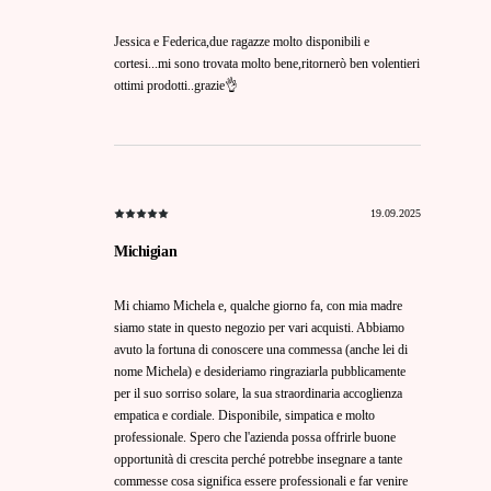
Jessica e Federica,due ragazze molto disponibili e
cortesi...mi sono trovata molto bene,ritornerò ben volentieri
ottimi prodotti..grazie👌
19.09.2025
Michigian
Mi chiamo Michela e, qualche giorno fa, con mia madre
siamo state in questo negozio per vari acquisti. Abbiamo
avuto la fortuna di conoscere una commessa (anche lei di
nome Michela) e desideriamo ringraziarla pubblicamente
per il suo sorriso solare, la sua straordinaria accoglienza
empatica e cordiale. Disponibile, simpatica e molto
professionale. Spero che l'azienda possa offrirle buone
opportunità di crescita perché potrebbe insegnare a tante
commesse cosa significa essere professionali e far venire