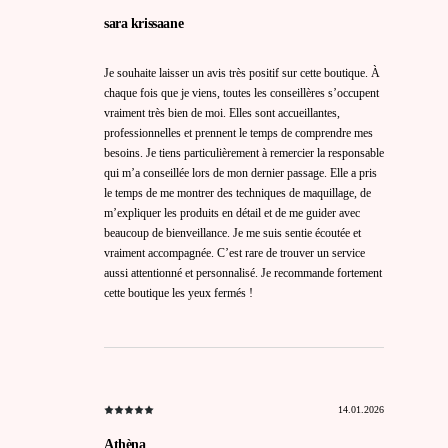
sara krissaane
Je souhaite laisser un avis très positif sur cette boutique. À
chaque fois que je viens, toutes les conseillères s’occupent
vraiment très bien de moi. Elles sont accueillantes,
professionnelles et prennent le temps de comprendre mes
besoins. Je tiens particulièrement à remercier la responsable
qui m’a conseillée lors de mon dernier passage. Elle a pris
le temps de me montrer des techniques de maquillage, de
m’expliquer les produits en détail et de me guider avec
beaucoup de bienveillance. Je me suis sentie écoutée et
vraiment accompagnée. C’est rare de trouver un service
aussi attentionné et personnalisé. Je recommande fortement
cette boutique les yeux fermés !
14.01.2026
Athèna