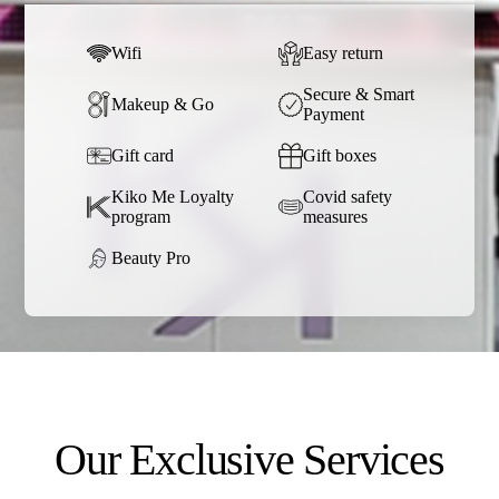
Wifi
Easy return
Secure & Smart
Makeup & Go
Payment
Gift card
Gift boxes
Kiko Me Loyalty
Covid safety
program
measures
Beauty Pro
Our Exclusive Services