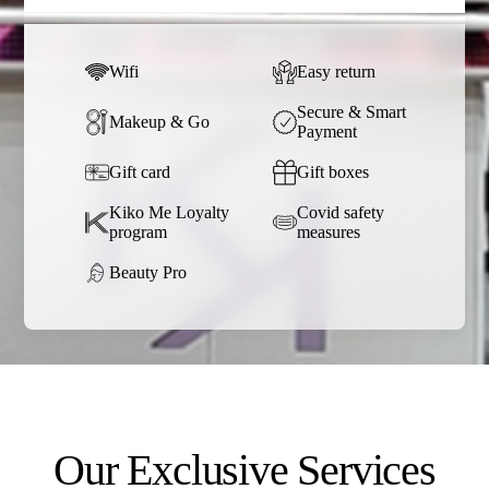
Wifi
Easy return
Secure & Smart
Makeup & Go
Payment
Gift card
Gift boxes
Kiko Me Loyalty
Covid safety
program
measures
Beauty Pro
Our Exclusive Services