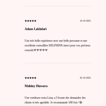
16.10.2025
Adam Lakhdari
Une très belle expérience avec une belle personne et une
excellente conseillère DELPHINE merci pour vos précieux
conseils🌹🌹🌹🌹🌹
02.10.2025
Mahiny Diawara
Une vendeuse extra Lena, a l’écoute des demandes des
clients et très agréable. Je recommande 100 fois !🤩