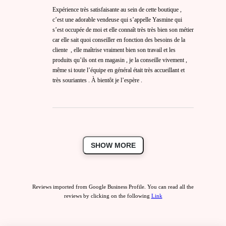
Expérience très satisfaisante au sein de cette boutique ,
c’est une adorable vendeuse qui s’appelle Yasmine qui
s’est occupée de moi et elle connaît très très bien son métier
car elle sait quoi conseiller en fonction des besoins de la
cliente , elle maîtrise vraiment bien son travail et les
produits qu’ils ont en magasin , je la conseille vivement ,
même si toute l’équipe en général était très accueillant et
très souriantes . À bientôt je l’espère .
SHOW MORE
Reviews imported from Google Business Profile. You can read all the
reviews by clicking on the following
Link