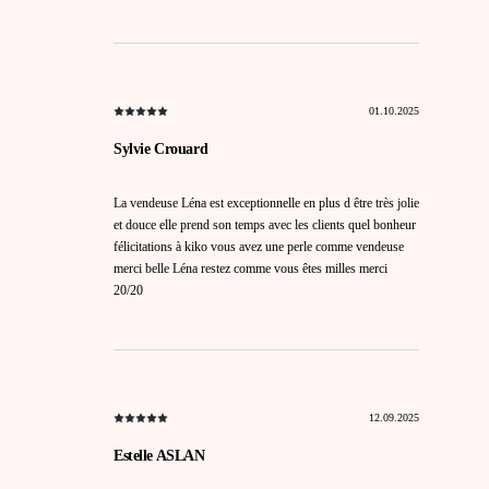
01.10.2025
Sylvie Crouard
La vendeuse Léna est exceptionnelle en plus d être très jolie
et douce elle prend son temps avec les clients quel bonheur
félicitations à kiko vous avez une perle comme vendeuse
merci belle Léna restez comme vous êtes milles merci
20/20
12.09.2025
Estelle ASLAN