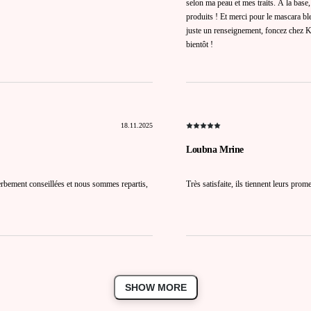
selon ma peau et mes traits. À la base,
produits ! Et merci pour le mascara bl
juste un renseignement, foncez chez 
bientôt !
18.11.2025
Loubna Mrine
perbement conseillées et nous sommes repartis,
Très satisfaite, ils tiennent leurs prom
SHOW MORE