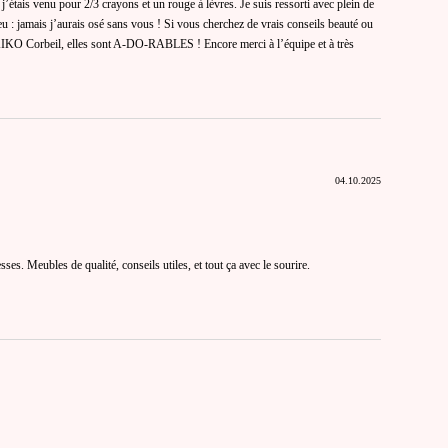
 j’étais venu pour 2/3 crayons et un rouge à lèvres. Je suis ressorti avec plein de
eu : jamais j’aurais osé sans vous ! Si vous cherchez de vrais conseils beauté ou
KIKO Corbeil, elles sont A-DO-RABLES ! Encore merci à l’équipe et à très
04.10.2025
esses. Meubles de qualité, conseils utiles, et tout ça avec le sourire.