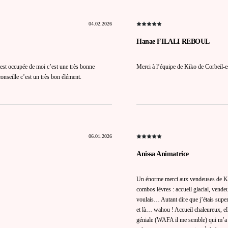
04.02.2026
Hanae FILALI REBOUL
est occupée de moi c’est une très bonne
Merci à l’équipe de Kiko de Corbeil-e
conseille c’est un très bon élément.
06.01.2026
Anissa Animatrice
Un énorme merci aux vendeuses de KI
combos lèvres : accueil glacial, vende
voulais… Autant dire que j’étais super 
et là… wahou ! Accueil chaleureux, el
géniale (WAFA il me semble) qui m’a ca