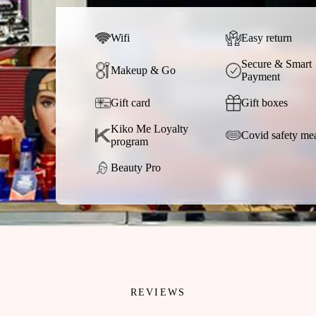
Wifi
Easy return
Secure & Smart
Makeup & Go
Payment
Gift card
Gift boxes
Kiko Me Loyalty
Covid safety me
program
Beauty Pro
REVIEWS