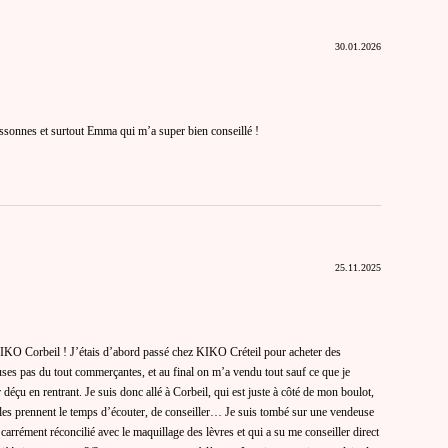
30.01.2026
ssonnes et surtout Emma qui m’a super bien conseillé !
25.11.2025
KO Corbeil ! J’étais d’abord passé chez KIKO Créteil pour acheter des
uses pas du tout commerçantes, et au final on m’a vendu tout sauf ce que je
déçu en rentrant. Je suis donc allé à Corbeil, qui est juste à côté de mon boulot,
les prennent le temps d’écouter, de conseiller… Je suis tombé sur une vendeuse
rrément réconcilié avec le maquillage des lèvres et qui a su me conseiller direct