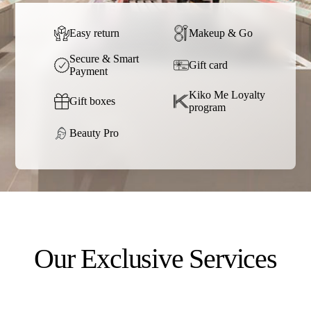
Easy return
Makeup & Go
Secure & Smart
Gift card
Payment
Kiko Me Loyalty
Gift boxes
program
Beauty Pro
Our Exclusive Services