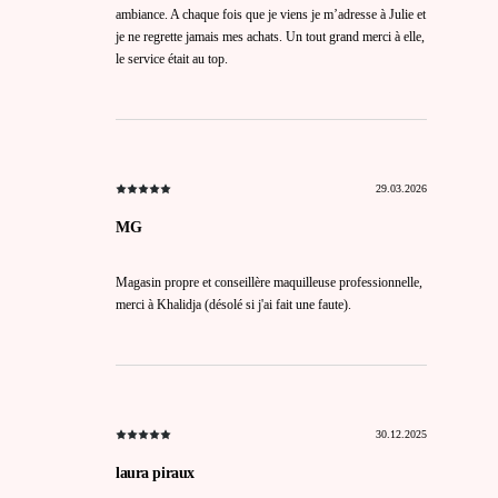
ambiance. A chaque fois que je viens je m’adresse à Julie et
je ne regrette jamais mes achats. Un tout grand merci à elle,
le service était au top.
29.03.2026
MG
Magasin propre et conseillère maquilleuse professionnelle,
merci à Khalidja (désolé si j'ai fait une faute).
30.12.2025
laura piraux