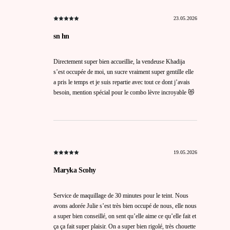
23.05.2026
sn hn
Directement super bien accueillie, la vendeuse Khadija
s’est occupée de moi, un sucre vraiment super gentille elle
a pris le temps et je suis repartie avec tout ce dont j’avais
besoin, mention spécial pour le combo lèvre incroyable 😻
19.05.2026
Maryka Scohy
Service de maquillage de 30 minutes pour le teint. Nous
avons adorée Julie s’est très bien occupé de nous, elle nous
a super bien conseillé, on sent qu’elle aime ce qu’elle fait et
ça ça fait super plaisir. On a super bien rigolé, très chouette