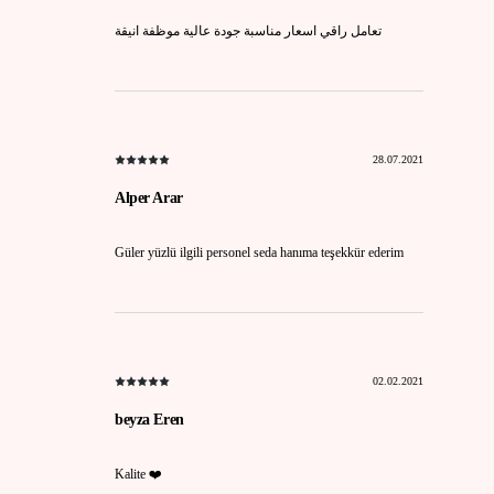
تعامل راقي اسعار مناسبة جودة عالية موظفة انيقة
28.07.2021
Alper Arar
Güler yüzlü ilgili personel seda hanıma teşekkür ederim
02.02.2021
beyza Eren
Kalite ❤️