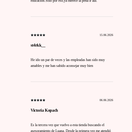
educación.Solo por eso,ya merece la pena ir allí.
15.06.2026
st4rkk__
He ido un par de veces y las empleadas han sido muy
amables y me han sabido aconsejar muy bien
06.06.2026
Victoria Kopach
Es la tercera vez que vuelvo a esta tienda buscando el
asesoramiento de Luana. Desde la primera vez me atendió