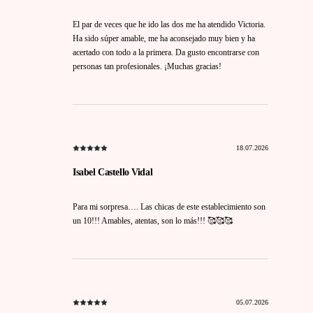
El par de veces que he ido las dos me ha atendido Victoria.
Ha sido súper amable, me ha aconsejado muy bien y ha
acertado con todo a la primera. Da gusto encontrarse con
personas tan profesionales. ¡Muchas gracias!
18.07.2026
Isabel Castello Vidal
Para mi sorpresa…. Las chicas de este establecimiento son
un 10!!! Amables, atentas, son lo más!!! 🥰🥰🥰
05.07.2026