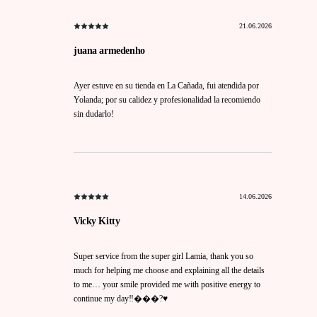
21.06.2026
juana armedenho
Ayer estuve en su tienda en La Cañada, fui atendida por
Yolanda; por su calidez y profesionalidad la recomiendo
sin dudarlo!
14.06.2026
Vicky Kitty
Super service from the super girl Lamia, thank you so
much for helping me choose and explaining all the details
to me… your smile provided me with positive energy to
continue my day‼️���?♥️