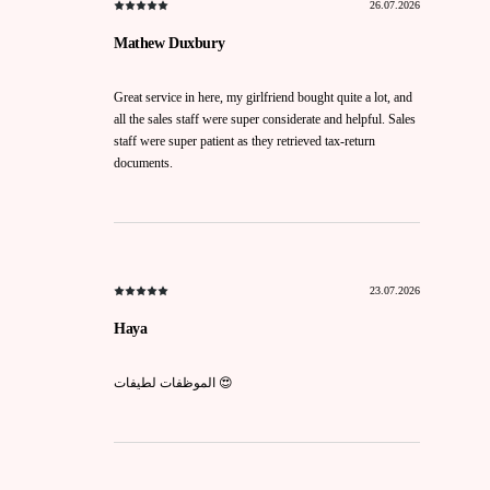
26.07.2026
Mathew Duxbury
Great service in here, my girlfriend bought quite a lot, and
all the sales staff were super considerate and helpful. Sales
staff were super patient as they retrieved tax-return
documents.
23.07.2026
Haya
الموظفات لطيفات 😍