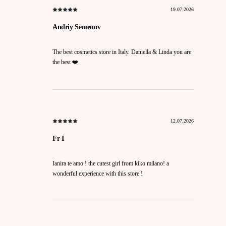
19.07.2026
Andriy Semenov
The best cosmetics store in Italy. Daniella & Linda you are
the best ❤️
12.07.2026
Fr I
Ianira te amo ! the cutest girl from kiko milano! a
wonderful experience with this store !