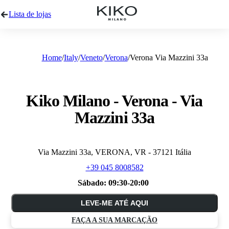
Lista de lojas
Home
Italy
Veneto
Verona
Verona Via Mazzini 33a
Kiko Milano - Verona - Via
Mazzini 33a
Via Mazzini 33a, VERONA, VR - 37121 Itália
+39 045 8008582
Sábado:
09:30-20:00
LEVE-ME ATÉ AQUI
FAÇA A SUA MARCAÇÃO