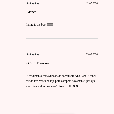
12.07.2026
Bianca
Ianira is the best !!!!!!
23.06.2026
GISELE vezaro
Atendimento maravilhoso da consultora Ana Lara. Acabei
vindo três vezes na loja para comprar novamente, por que
ela entende dos produtos!! Amei 1000🌟🌟