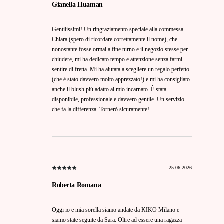
Gianella Huaman
Gentilissimi! Un ringraziamento speciale alla commessa
Chiara (spero di ricordare correttamente il nome), che
nonostante fosse ormai a fine turno e il negozio stesse per
chiudere, mi ha dedicato tempo e attenzione senza farmi
sentire di fretta. Mi ha aiutata a scegliere un regalo perfetto
(che è stato davvero molto apprezzato!) e mi ha consigliato
anche il blush più adatto al mio incarnato. È stata
disponibile, professionale e davvero gentile. Un servizio
che fa la differenza. Tornerò sicuramente!
25.06.2026
Roberta Romana
Oggi io e mia sorella siamo andate da KIKO Milano e
siamo state seguite da Sara. Oltre ad essere una ragazza