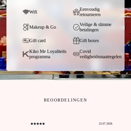
Eenvoudig
Wifi
retourneren
Veilige & slimme
Makeup & Go
betalingen
Gift card
Gift boxes
Kiko Me Loyaliteits
Covid
programma
veiligheidsmaatregelen
BEOORDELINGEN
23.07.2026