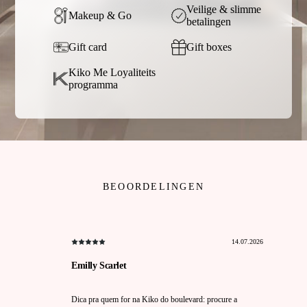
Veilige & slimme
Makeup & Go
betalingen
Gift card
Gift boxes
Kiko Me Loyaliteits
programma
BEOORDELINGEN
14.07.2026
Emilly Scarlet
Dica pra quem for na Kiko do boulevard: procure a