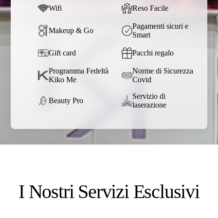
Wifi
Reso Facile
Pagamenti sicuri e
Makeup & Go
Smart
Gift card
Pacchi regalo
Programma Fedeltà
Norme di Sicurezza
Kiko Me
Covid
Servizio di
Beauty Pro
laserazione
I Nostri Servizi Esclusivi