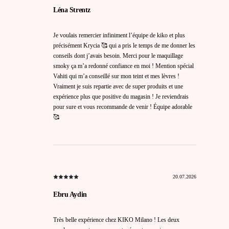
Léna Strentz
Je voulais remercier infiniment l’équipe de kiko et plus
précisément Krycia 🥰 qui a pris le temps de me donner les
conseils dont j’avais besoin. Merci pour le maquillage
smoky ça m’a redonné confiance en moi ! Mention spécial
Vahiti qui m’a conseillé sur mon teint et mes lèvres !
Vraiment je suis repartie avec de super produits et une
expérience plus que positive du magasin ! Je reviendrais
pour sure et vous recommande de venir ! Équipe adorable
🥰
20.07.2026
Ebru Aydin
Très belle expérience chez KIKO Milano ! Les deux