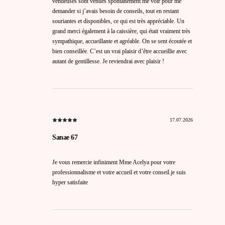
vendeuses sont venues spontanément me voir pour me
demander si j’avais besoin de conseils, tout en restant
souriantes et disponibles, ce qui est très appréciable. Un
grand merci également à la caissière, qui était vraiment très
sympathique, accueillante et agréable. On se sent écoutée et
bien conseillée. C’est un vrai plaisir d’être accueillie avec
autant de gentillesse. Je reviendrai avec plaisir !
17.07.2026
Sanae 67
Je vous remercie infiniment Mme Acelya pour votre
professionnalisme et votre accueil et votre conseil.je suis
hyper satisfaite