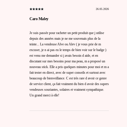
26.05.2026
Caro Maley
Je suis passée pour racheter un petit produit que j utilise
depuis des années mais je ne me souvenais plus de la
teinte... La vendeuse Alve ou Alev ( je vous prie de m
excuser, je n ai pas eu le temps de bien voir sur le badge )
est venu me demander si j avais besoin d aide, et en
discutant sur mes besoins pour ma peau, m a proposé un
nouveau stick. Elle a pris quelques minutes pour moi et m a
fait tester en direct, avec de super conseils et surtout avec
beaucoup de bienveillance. C est très rare d avoir ce genre
de service client, ça fait vraiment du bien d avoir des supers
vendeuses souriantes, solaires et vraiment sympathique.
Un grand merci à elle!