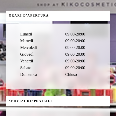
ORARI D'APERTURA
Lunedì
09:00-20:00
Martedì
09:00-20:00
Mercoledì
09:00-20:00
Giovedì
09:00-20:00
Venerdì
09:00-20:00
Sabato
09:00-20:00
Domenica
Chiuso
SERVIZI DISPONIBILI