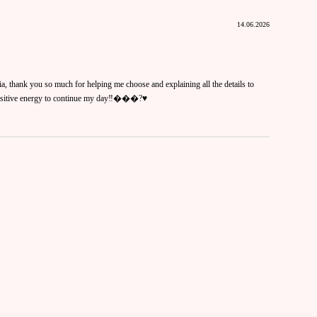
14.06.2026
a, thank you so much for helping me choose and explaining all the details to
sitive energy to continue my day‼️���?♥️