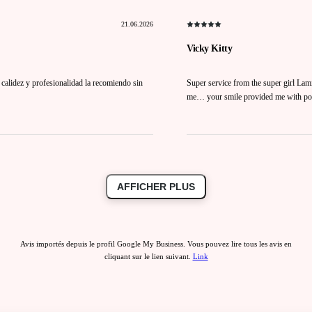
21.06.2026
Vicky Kitty
 calidez y profesionalidad la recomiendo sin
Super service from the super girl Lami
me… your smile provided me with po
AFFICHER PLUS
Avis importés depuis le profil Google My Business. Vous pouvez lire tous les avis en
cliquant sur le lien suivant.
Link