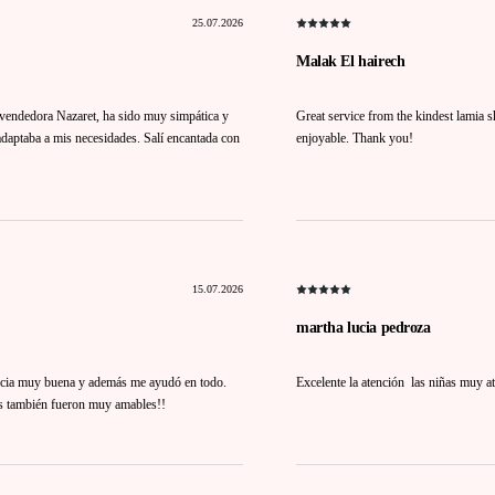
25.07.2026
Malak El hairech
la vendedora Nazaret, ha sido muy simpática y
Great service from the kindest lamia 
aptaba a mis necesidades. Salí encantada con
enjoyable. Thank you!
15.07.2026
martha lucia pedroza
ncia muy buena y además me ayudó en todo.
Excelente la atención las niñas 
s también fueron muy amables!!