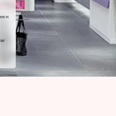
ent et
ité