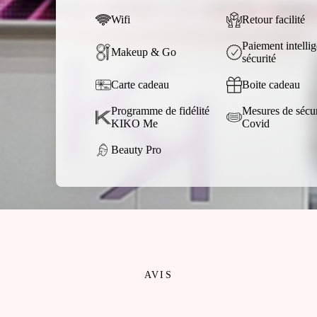
Wifi
Retour facilité
Paiement intellig
Makeup & Go
sécurité
Carte cadeau
Boite cadeau
Programme de fidélité
Mesures de sécur
KIKO Me
Covid
Beauty Pro
AVIS