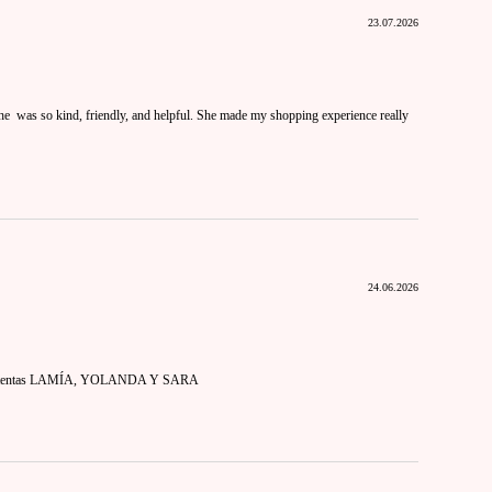
23.07.2026
she was so kind, friendly, and helpful. She made my shopping experience really
24.06.2026
muy atentas LAMÍA, YOLANDA Y SARA