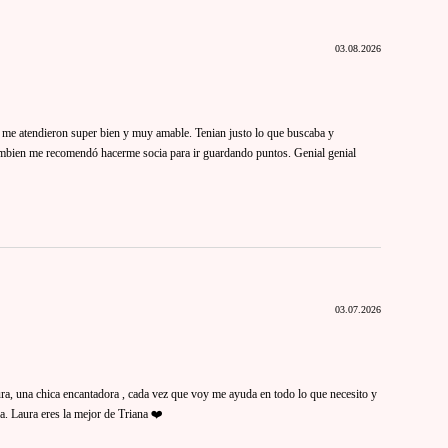
03.08.2026
 y me atendieron super bien y muy amable. Tenian justo lo que buscaba y
Tambien me recomendó hacerme socia para ir guardando puntos. Genial genial
03.07.2026
ra, una chica encantadora , cada vez que voy me ayuda en todo lo que necesito y
. Laura eres la mejor de Triana ❤️