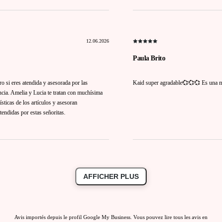
12.06.2026
Paula Brito
o si eres atendida y asesorada por las
Kaid super agradable💞💞💞 Es una ma
encia. Amelia y Lucia te tratan con muchísima
sticas de los artículos y asesoran
endidas por estas señoritas.
AFFICHER PLUS
Avis importés depuis le profil Google My Business. Vous pouvez lire tous les avis en