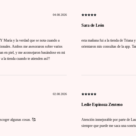
04.08.2026
Sara de León
n Y María y la verdad que se nota cuando a
esta mañana fui a la tienda de Triana
esionales. Ambos me asesoraron sobre varios
orientaron mis consultas de la app. 
an en piel, y me aconsejaron basándose en mi
a la tienda cuando te atienden así!!
02.08.2026
Leslie Espinoza Zenteno
scoger algunas cosas. 🥰
Atención inmejorable por parte de Lau
siempre que puede me saca una sonrisa