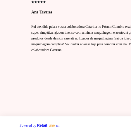
Ana Tavares
Fui atendida pela a vossa colaboradora Catarina no Fórum Coimbra e saí 
super simpática, ajudou imenso com a minha maquilhagem e acertou à pri
produtos desde da skin care até ao fixador de maquilhagem. Sai da loja
maquilhagem completa! Vou voltar à vossa loja para comprar com ela. Mu
colaboradora Catarina.
Powered by
Retail
Tune
srl