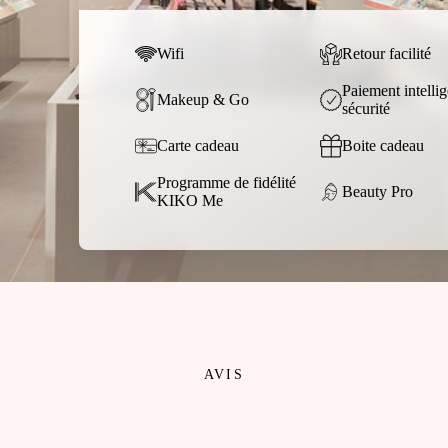
Wifi
Retour facilité
Paiement intellig
Makeup & Go
sécurité
Carte cadeau
Boite cadeau
Programme de fidélité
Beauty Pro
KIKO Me
AVIS