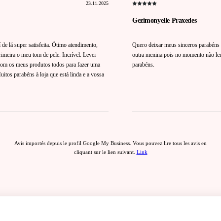
23.11.2025
Gezimonyelle Praxedes
de lá super satisfeita. Ótimo atendimento,
Quero deixar meus sinceros parabéns 
meira o meu tom de pele. Incrível. Levei
outra menina pois no momento não le
 com os meus produtos todos para fazer uma
parabéns.
itos parabéns à loja que está linda e a vossa
Avis importés depuis le profil Google My Business. Vous pouvez lire tous les avis en
cliquant sur le lien suivant.
Link