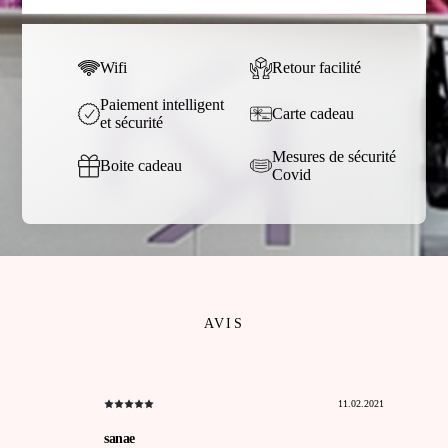
Wifi
Retour facilité
Paiement intelligent
Carte cadeau
et sécurité
Mesures de sécurité
Boite cadeau
Covid
AVIS
11.02.2021
sanae