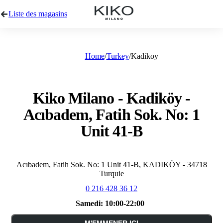
Liste des magasins
Home
Turkey
Kadikoy
Kiko Milano - Kadiköy -
Acıbadem, Fatih Sok. No: 1
Unit 41-B
Acıbadem, Fatih Sok. No: 1 Unit 41-B, KADIKÖY - 34718
Turquie
0 216 428 36 12
Samedi:
10:00-22:00
M'EMMENER ICI