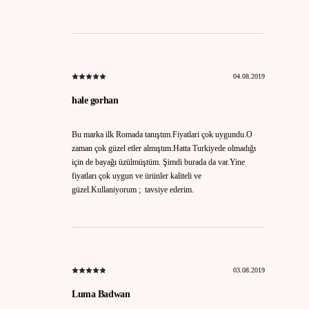
04.08.2019
hale gorhan
Bu marka ilk Romada tanıştım.Fiyatlari çok uygundu.O
zaman çok güzel etler almıştım.Hatta Turkiyede olmadığı
için de bayağı üzülmüştüm. Şimdi burada da var.Yine
fiyatları çok uygun ve ürünler kaliteli ve
güzel.Kullaniyorum ; tavsiye ederim.
03.08.2019
Luma Badwan