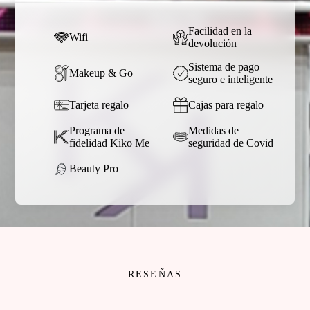
Facilidad en la
Wifi
devolución
Sistema de pago
Makeup & Go
seguro e inteligente
Tarjeta regalo
Cajas para regalo
Programa de
Medidas de
fidelidad Kiko Me
seguridad de Covid
Beauty Pro
RESEÑAS