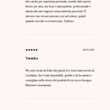
dico anche per esperienza personale, avendo fatto questo
lavoro per anni, ma Asia è stata paziente, professionale e
attenta alle mie esigenze senza mettermi pressione! È
davvero raro trovare persone così nel settore, quindi
quando succede va riconosciuto. Federica
08.03.2026
Veronica
Mi sono recata da Kiko due giorni fa e sono stata servita da
Loredana, che è stata disponibile, gentile e mi ha aiutato e
consigliato nella ricerca dei prodotti di cui avevo bisogno.
Ritornerò sicuramente.