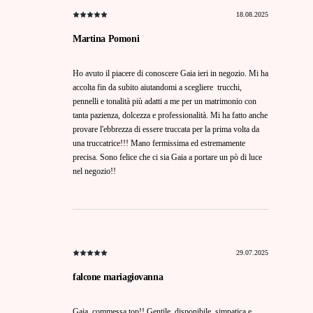
18.08.2025
Martina Pomoni
Ho avuto il piacere di conoscere Gaia ieri in negozio. Mi ha
accolta fin da subito aiutandomi a scegliere trucchi,
pennelli e tonalità più adatti a me per un matrimonio con
tanta pazienza, dolcezza e professionalità. Mi ha fatto anche
provare l'ebbrezza di essere truccata per la prima volta da
una truccatrice!!! Mano fermissima ed estremamente
precisa. Sono felice che ci sia Gaia a portare un pò di luce
nel negozio!!
29.07.2025
falcone mariagiovanna
Gaia, commessa top!! Gentile, disponibile, simpatica e