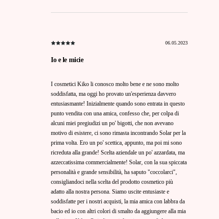
06.05.2023
Io e le micie
I cosmetici Kiko li conosco molto bene e ne sono molto
soddisfatta, ma oggi ho provato un'esperienza davvero
entusiasmante! Inizialmente quando sono entrata in questo
punto vendita con una amica, confesso che, per colpa di
alcuni miei pregiudizi un po' bigotti, che non avevano
motivo di esistere, ci sono rimasta incontrando Solar per la
prima volta. Ero un po' scettica, appunto, ma poi mi sono
ricreduta alla grande! Scelta aziendale un po' azzardata, ma
azzeccatissima commercialmente! Solar, con la sua spiccata
personalità e grande sensibilità, ha saputo "coccolarci",
consigliandoci nella scelta del prodotto cosmetico più
adatto alla nostra persona. Siamo uscite entusiaste e
soddisfatte per i nostri acquisti, la mia amica con labbra da
bacio ed io con altri colori di smalto da aggiungere alla mia