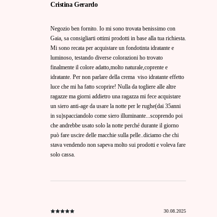
Cristina Gerardo
Negozio ben fornito. Io mi sono trovata benissimo con
Gaia, sa consigliarti ottimi prodotti in base alla tua richiesta.
Mi sono recata per acquistare un fondotinta idratante e
luminoso, testando diverse colorazioni ho trovato
finalmente il colore adatto,molto naturale,coprente e
idratante. Per non parlare della crema viso idratante effetto
luce che mi ha fatto scoprire! Nulla da togliere alle altre
ragazze ma giorni addietro una ragazza mi fece acquistare
un siero anti-age da usare la notte per le rughe(dai 35anni
in su)spacciandolo come siero illuminante...scoprendo poi
che andrebbe usato solo la notte perché durante il giorno
può fare uscire delle macchie sulla pelle..diciamo che chi
stava vendendo non sapeva molto sui prodotti e voleva fare
solo cassa.
30.08.2025