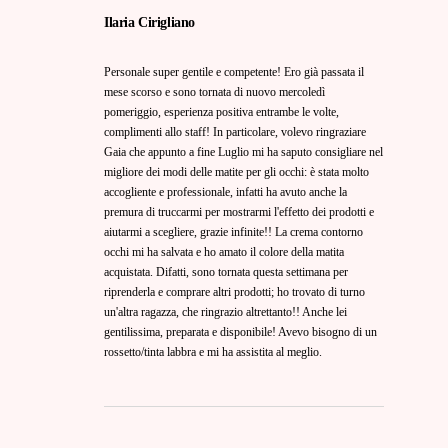
Ilaria Cirigliano
Personale super gentile e competente! Ero già passata il
mese scorso e sono tornata di nuovo mercoledì
pomeriggio, esperienza positiva entrambe le volte,
complimenti allo staff! In particolare, volevo ringraziare
Gaia che appunto a fine Luglio mi ha saputo consigliare nel
migliore dei modi delle matite per gli occhi: è stata molto
accogliente e professionale, infatti ha avuto anche la
premura di truccarmi per mostrarmi l'effetto dei prodotti e
aiutarmi a scegliere, grazie infinite!! La crema contorno
occhi mi ha salvata e ho amato il colore della matita
acquistata. Difatti, sono tornata questa settimana per
riprenderla e comprare altri prodotti; ho trovato di turno
un'altra ragazza, che ringrazio altrettanto!! Anche lei
gentilissima, preparata e disponibile! Avevo bisogno di un
rossetto/tinta labbra e mi ha assistita al meglio.