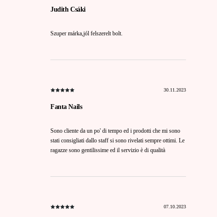
Judith Csáki
Szuper márka,jól felszerelt bolt.
30.11.2023
Fanta Nails
Sono cliente da un po' di tempo ed i prodotti che mi sono
stati consigliati dallo staff si sono rivelati sempre ottimi. Le
ragazze sono gentilissime ed il servizio è di qualità
07.10.2023