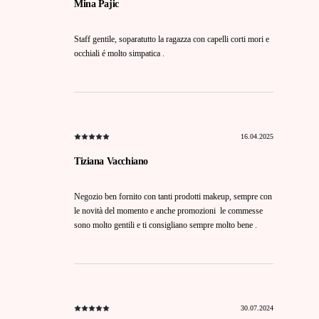
Mina Pajic
Staff gentile, soparatutto la ragazza con capelli corti mori e
occhiali é molto simpatica .
16.04.2025
Tiziana Vacchiano
Negozio ben fornito con tanti prodotti makeup, sempre con
le novità del momento e anche promozioni le commesse
sono molto gentili e ti consigliano sempre molto bene .
30.07.2024