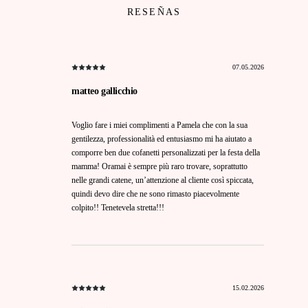
RESEÑAS
07.05.2026
matteo gallicchio
Voglio fare i miei complimenti a Pamela che con la sua
gentilezza, professionalità ed entusiasmo mi ha aiutato a
comporre ben due cofanetti personalizzati per la festa della
mamma! Oramai è sempre più raro trovare, soprattutto
nelle grandi catene, un’attenzione al cliente così spiccata,
quindi devo dire che ne sono rimasto piacevolmente
colpito!! Tenetevela stretta!!!
15.02.2026