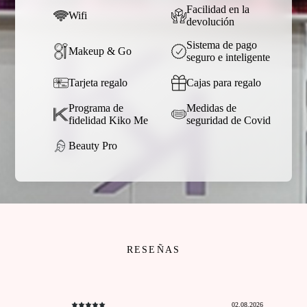
Facilidad en la
Wifi
devolución
Sistema de pago
Makeup & Go
seguro e inteligente
Tarjeta regalo
Cajas para regalo
Programa de
Medidas de
fidelidad Kiko Me
seguridad de Covid
Beauty Pro
RESEÑAS
02.08.2026