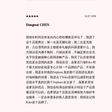
14.07.2026
Dongmei CHEN
我很长时间没有发自内心想给哪家店评论了，我进了
这个店面两次，第一次是买腮红刷，第二次是洗面
奶，几位漂亮的女士都挺有礼貌的问我需要什么，因
为我法语沟通不顺利，只能说英语，不确定那位店员
名字但是她很耐心跟我讲解产品，我买了以后使用感
觉也是合适我的皮肤，我说实话，这家店只做Kiko,有
个最大的好处就是专心介绍一个品牌的产品，不容易
出错，我是在对面的Sephora 真的那个店面进去真的
叫地狱般的待遇，我进去了Kiko店面可以感受到这里
店面水平真的比那个Sephora 好太多了，我要多宣传
这家店的优点，我也会给身边的朋友介绍这个产品质
量还是可以的。也希望这个店面店员继续努力做好专
业服务，一定会有更多的客人愿意宣传，我现在记得
Kiko这个品牌了。