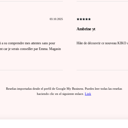
03.10.2025
Ambrine yt
ui a su comprendre mes attentes sans pour
Hâte de découvrir ce nouveau KIKO q
ment car je serais conseiller par Emma. Magasin
Reseñas importadas desde el perfil de Google My Business. Puedes leer todas las reseñas
haciendo clic en el siguiente enlace.
Link