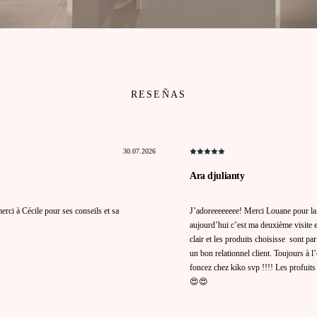
RESEÑAS
30.07.2026
Ara djulianty
rci à Cécile pour ses conseils et sa
J’adoreeeeeeee! Merci Louane pour la c
aujourd’hui c’est ma deuxième visite et
clair et les produits choisisse sont pa
un bon relationnel client. Toujours à l
foncez chez kiko svp !!!! Les profuits s
😍😍