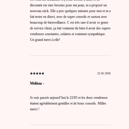
discutant sur mes besoins pour ma peau, m a proposé un
nouveau stick. Elle a pris quelques minutes pour moi et m a
fait tester en direct, avec de super conseils et surtout avec
beaucoup de bienveillance. C est très rare d avoir ce genre
de service client, ça fait vraiment du bien d avoir des supers
vendeuses souriantes, solaires et vraiment sympathique.
Un grand merci à elle!
22.05.2026
Melissa -
Je suis passée aujourd’hui le 22/05 et les deux vendeuses
étaient agréablement gentilles et de bons conseils. Milles
merci !