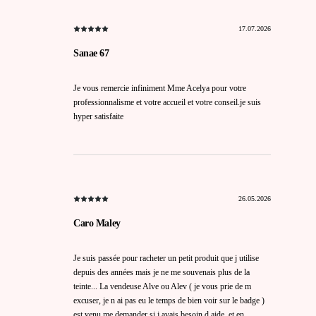
17.07.2026
Sanae 67
Je vous remercie infiniment Mme Acelya pour votre
professionnalisme et votre accueil et votre conseil.je suis
hyper satisfaite
26.05.2026
Caro Maley
Je suis passée pour racheter un petit produit que j utilise
depuis des années mais je ne me souvenais plus de la
teinte... La vendeuse Alve ou Alev ( je vous prie de m
excuser, je n ai pas eu le temps de bien voir sur le badge )
est venu me demander si j avais besoin d aide, et en