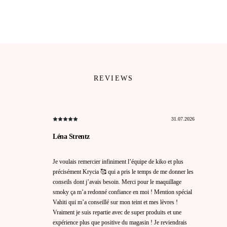
REVIEWS
31.07.2026
Léna Strentz
Je voulais remercier infiniment l’équipe de kiko et plus
précisément Krycia 🥰 qui a pris le temps de me donner les
conseils dont j’avais besoin. Merci pour le maquillage
smoky ça m’a redonné confiance en moi ! Mention spécial
Vahiti qui m’a conseillé sur mon teint et mes lèvres !
Vraiment je suis repartie avec de super produits et une
expérience plus que positive du magasin ! Je reviendrais