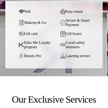
Wifi
Easy return
Secure & Smart
Makeup & Go
Payment
Gift card
Gift boxes
Kiko Me Loyalty
Covid safety
program
measures
Beauty Pro
Lasering service
Our Exclusive Services