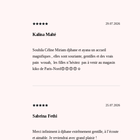
29.07.2026
Kalina Malté
Souhila Céline Miriam djihane et ayana un accueil
magnifiques , elles sont souriante, gentilles et des vrais
pain wouah, les filles n’hésitez pas à venir au magasin
kiko de Paris-Nord😍😍😍😍☺️
25.07.2026
Sabrina Fethi
Merci infiniment à djihane extrêmement gentille, à l’écoute
et aimable. Je reviendrai avec grand plaisir !