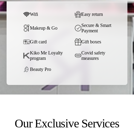
Wifi
Easy return
Secure & Smart
Makeup & Go
Payment
Gift card
Gift boxes
Kiko Me Loyalty
Covid safety
program
measures
Beauty Pro
Our Exclusive Services