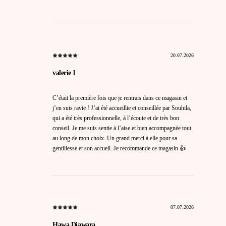
20.07.2026
valerie l
C’était la première fois que je rentrais dans ce magasin et
j’en suis ravie ! J’ai été accueillie et conseillée par Souhila,
qui a été très professionnelle, à l’écoute et de très bon
conseil. Je me suis sentie à l’aise et bien accompagnée tout
au long de mon choix. Un grand merci à elle pour sa
gentillesse et son accueil. Je recommande ce magasin 👍
07.07.2026
Hawa Diawara