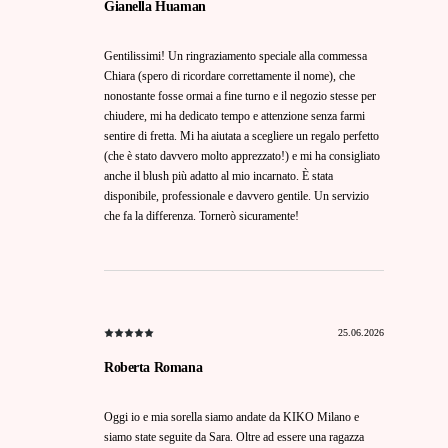
Gianella Huaman
Gentilissimi! Un ringraziamento speciale alla commessa
Chiara (spero di ricordare correttamente il nome), che
nonostante fosse ormai a fine turno e il negozio stesse per
chiudere, mi ha dedicato tempo e attenzione senza farmi
sentire di fretta. Mi ha aiutata a scegliere un regalo perfetto
(che è stato davvero molto apprezzato!) e mi ha consigliato
anche il blush più adatto al mio incarnato. È stata
disponibile, professionale e davvero gentile. Un servizio
che fa la differenza. Tornerò sicuramente!
25.06.2026
Roberta Romana
Oggi io e mia sorella siamo andate da KIKO Milano e
siamo state seguite da Sara. Oltre ad essere una ragazza