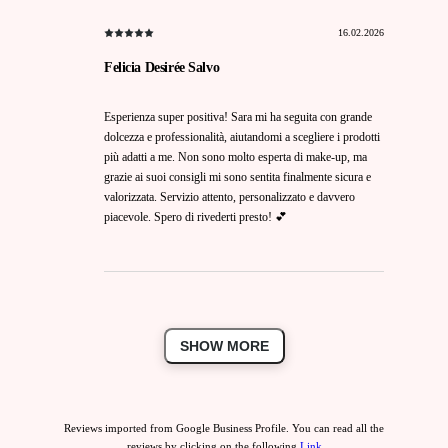
16.02.2026
Felicia Desirée Salvo
Esperienza super positiva! Sara mi ha seguita con grande
dolcezza e professionalità, aiutandomi a scegliere i prodotti
più adatti a me. Non sono molto esperta di make-up, ma
grazie ai suoi consigli mi sono sentita finalmente sicura e
valorizzata. Servizio attento, personalizzato e davvero
piacevole. Spero di rivederti presto! 💕
SHOW MORE
Reviews imported from Google Business Profile. You can read all the
reviews by clicking on the following
Link