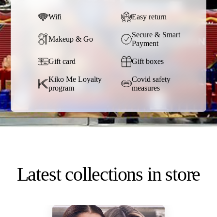
Wifi
Easy return
Secure & Smart
Makeup & Go
Payment
Gift card
Gift boxes
Kiko Me Loyalty
Covid safety
program
measures
Latest collections in store