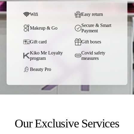
Wifi
Easy return
Secure & Smart
Makeup & Go
Payment
Gift card
Gift boxes
Kiko Me Loyalty
Covid safety
program
measures
Beauty Pro
Our Exclusive Services