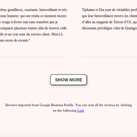
me gentillesse, souriante, bienveillante et très
Tiphaine et Dia sont de véritables prof
a bonne humeur, qui ont rendu ce moment encore
que leur bienveillance envers les clien
e rouge à lèvres mat sans transfert que je
d’aller au magasin de Toison d’Or, qui
comparer plusieurs teintes afin de trouver celle
désormais privilégier celui de Quetigny
s et un vrai sens du service client. Merci à
nne envie de revenir !
SHOW MORE
Reviews imported from Google Business Profile. You can read all the reviews by clicking
on the following
Link