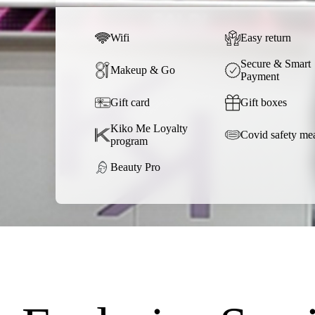
Wifi
Easy return
Secure & Smart
Makeup & Go
Payment
Gift card
Gift boxes
Kiko Me Loyalty
Covid safety me
program
Beauty Pro