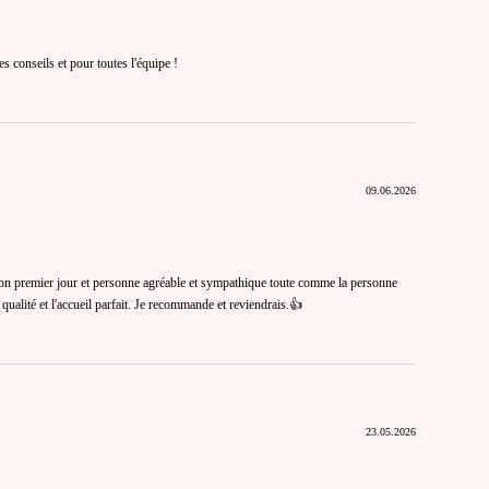
s conseils et pour toutes l'équipe !
09.06.2026
it son premier jour et personne agréable et sympathique toute comme la personne
qualité et l'accueil parfait. Je recommande et reviendrais.👍
23.05.2026