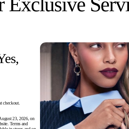
 Exclusive Serv
Yes,
at checkout.
 August 23, 2026, on
bsite. Terms and
ilable in stores and on