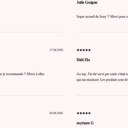
Julie Guigon
Super accueil de Suzy !! Merci pour se
17.06.2026
Didi Elo
ins je recommande !! Merci à elles
Au top. J'ai été servi par suzie c'éta
qui ma encaisser. Les produits sont de 
03.06.2026
myriam G