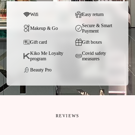
Wifi
Easy return
Secure & Smart
Makeup & Go
Payment
Gift card
Gift boxes
Kiko Me Loyalty
Covid safety
program
measures
Beauty Pro
REVIEWS