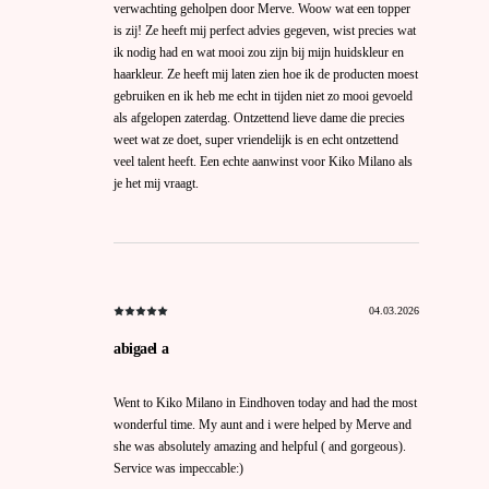
verwachting geholpen door Merve. Woow wat een topper
is zij! Ze heeft mij perfect advies gegeven, wist precies wat
ik nodig had en wat mooi zou zijn bij mijn huidskleur en
haarkleur. Ze heeft mij laten zien hoe ik de producten moest
gebruiken en ik heb me echt in tijden niet zo mooi gevoeld
als afgelopen zaterdag. Ontzettend lieve dame die precies
weet wat ze doet, super vriendelijk is en echt ontzettend
veel talent heeft. Een echte aanwinst voor Kiko Milano als
je het mij vraagt.
04.03.2026
abigael a
Went to Kiko Milano in Eindhoven today and had the most
wonderful time. My aunt and i were helped by Merve and
she was absolutely amazing and helpful ( and gorgeous).
Service was impeccable:)