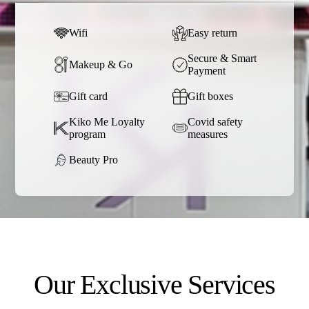
Wifi
Easy return
Secure & Smart
Makeup & Go
Payment
Gift card
Gift boxes
Kiko Me Loyalty
Covid safety
program
measures
Beauty Pro
Our Exclusive Services