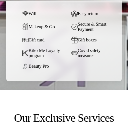
Wifi
Easy return
Secure & Smart
Makeup & Go
Payment
Gift card
Gift boxes
Kiko Me Loyalty
Covid safety
program
measures
Beauty Pro
Our Exclusive Services