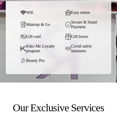
Wifi
Easy return
Secure & Smart
Makeup & Go
Payment
Gift card
Gift boxes
Kiko Me Loyalty
Covid safety
program
measures
Beauty Pro
Our Exclusive Services