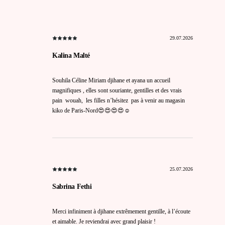
29.07.2026
Kalina Malté
Souhila Céline Miriam djihane et ayana un accueil
magnifiques , elles sont souriante, gentilles et des vrais
pain wouah, les filles n’hésitez pas à venir au magasin
kiko de Paris-Nord😍😍😍😍☺️
25.07.2026
Sabrina Fethi
Merci infiniment à djihane extrêmement gentille, à l’écoute
et aimable. Je reviendrai avec grand plaisir !