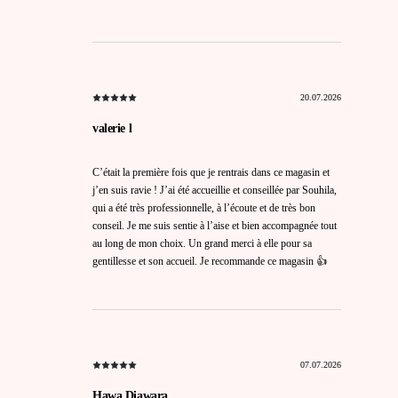
20.07.2026
valerie l
C’était la première fois que je rentrais dans ce magasin et
j’en suis ravie ! J’ai été accueillie et conseillée par Souhila,
qui a été très professionnelle, à l’écoute et de très bon
conseil. Je me suis sentie à l’aise et bien accompagnée tout
au long de mon choix. Un grand merci à elle pour sa
gentillesse et son accueil. Je recommande ce magasin 👍
07.07.2026
Hawa Diawara