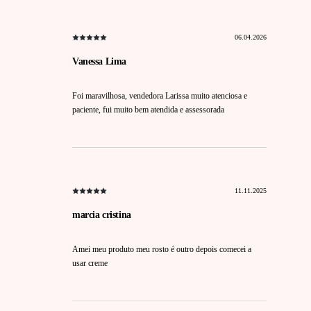
06.04.2026
Vanessa Lima
Foi maravilhosa, vendedora Larissa muito atenciosa e
paciente, fui muito bem atendida e assessorada
11.11.2025
marcia cristina
Amei meu produto meu rosto é outro depois comecei a
usar creme