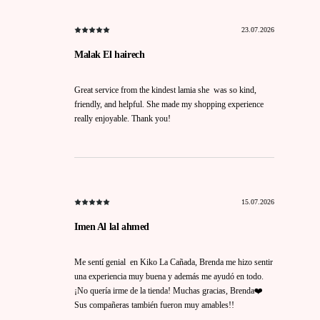
23.07.2026
Malak El hairech
Great service from the kindest lamia she was so kind,
friendly, and helpful. She made my shopping experience
really enjoyable. Thank you!
15.07.2026
Imen Al lal ahmed
Me sentí genial en Kiko La Cañada, Brenda me hizo sentir
una experiencia muy buena y además me ayudó en todo.
¡No quería irme de la tienda! Muchas gracias, Brenda❤️
Sus compañeras también fueron muy amables!!