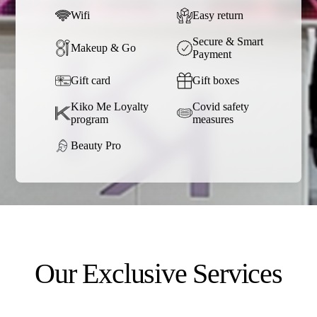
Wifi
Easy return
Secure & Smart
Makeup & Go
Payment
Gift card
Gift boxes
Kiko Me Loyalty
Covid safety
program
measures
Beauty Pro
Our Exclusive Services