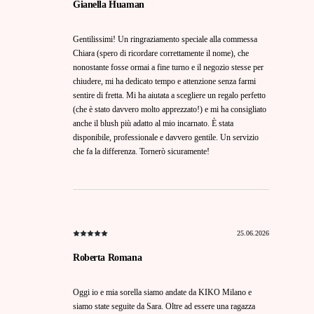
Gianella Huaman
Gentilissimi! Un ringraziamento speciale alla commessa
Chiara (spero di ricordare correttamente il nome), che
nonostante fosse ormai a fine turno e il negozio stesse per
chiudere, mi ha dedicato tempo e attenzione senza farmi
sentire di fretta. Mi ha aiutata a scegliere un regalo perfetto
(che è stato davvero molto apprezzato!) e mi ha consigliato
anche il blush più adatto al mio incarnato. È stata
disponibile, professionale e davvero gentile. Un servizio
che fa la differenza. Tornerò sicuramente!
25.06.2026
Roberta Romana
Oggi io e mia sorella siamo andate da KIKO Milano e
siamo state seguite da Sara. Oltre ad essere una ragazza