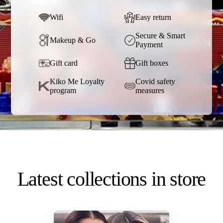
Wifi
Easy return
Secure & Smart
Makeup & Go
Payment
Gift card
Gift boxes
Kiko Me Loyalty
Covid safety
program
measures
Latest collections in store