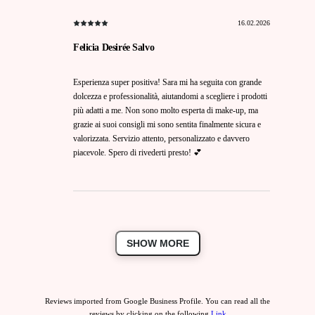
16.02.2026
Felicia Desirée Salvo
Esperienza super positiva! Sara mi ha seguita con grande
dolcezza e professionalità, aiutandomi a scegliere i prodotti
più adatti a me. Non sono molto esperta di make-up, ma
grazie ai suoi consigli mi sono sentita finalmente sicura e
valorizzata. Servizio attento, personalizzato e davvero
piacevole. Spero di rivederti presto! 💕
SHOW MORE
Reviews imported from Google Business Profile. You can read all the
reviews by clicking on the following
Link