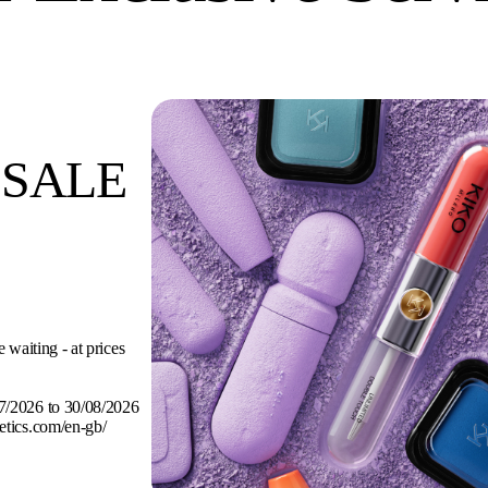
 SALE
 waiting - at prices
07/2026 to 30/08/2026
etics.com/en-gb/