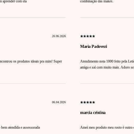
am aprender com ela
combinação das makes.
26.06.2026
Maria Padovezi
 encontrou os produtos ideais pra mim! Super
Atendimento nota 1000 feito pela Let
amiga e saí com muito mais. Adoro ser
06.04.2026
marcia cristina
o bem atendida e assessorada
Amei meu produto meu rosto é outro 