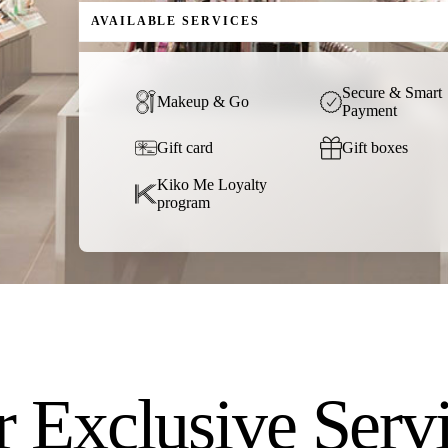
AVAILABLE SERVICES
Secure & Smart
Makeup & Go
Payment
Gift card
Gift boxes
Kiko Me Loyalty
program
 Exclusive Serv