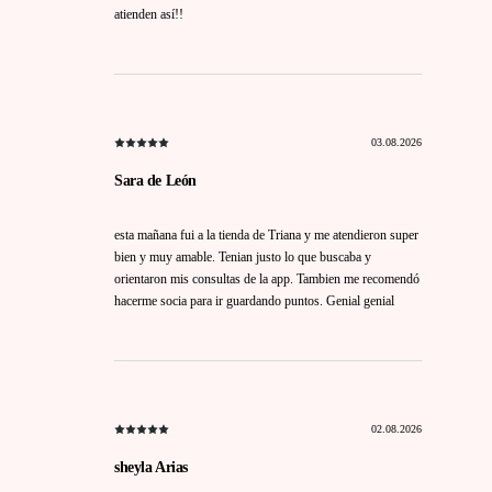
atienden así!!
03.08.2026
Sara de León
esta mañana fui a la tienda de Triana y me atendieron super
bien y muy amable. Tenian justo lo que buscaba y
orientaron mis consultas de la app. Tambien me recomendó
hacerme socia para ir guardando puntos. Genial genial
02.08.2026
sheyla Arias