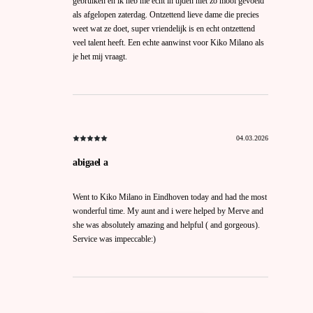
gebruiken en ik heb me echt in tijden niet zo mooi gevoeld
als afgelopen zaterdag. Ontzettend lieve dame die precies
weet wat ze doet, super vriendelijk is en echt ontzettend
veel talent heeft. Een echte aanwinst voor Kiko Milano als
je het mij vraagt.
04.03.2026
abigael a
Went to Kiko Milano in Eindhoven today and had the most
wonderful time. My aunt and i were helped by Merve and
she was absolutely amazing and helpful ( and gorgeous).
Service was impeccable:)