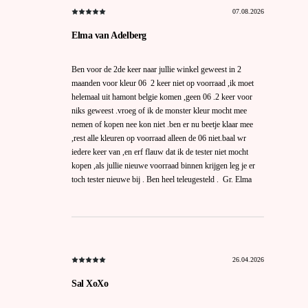
07.08.2026
Elma van Adelberg
Ben voor de 2de keer naar jullie winkel geweest in 2
maanden voor kleur 06 2 keer niet op voorraad ,ik moet
helemaal uit hamont belgie komen ,geen 06 .2 keer voor
niks geweest .vroeg of ik de monster kleur mocht mee
nemen of kopen nee kon niet .ben er nu beetje klaar mee
,rest alle kleuren op voorraad alleen de 06 niet.baal wr
iedere keer van ,en erf flauw dat ik de tester niet mocht
kopen ,als jullie nieuwe voorraad binnen krijgen leg je er
toch tester nieuwe bij . Ben heel teleugesteld . Gr. Elma
26.04.2026
Sal XoXo