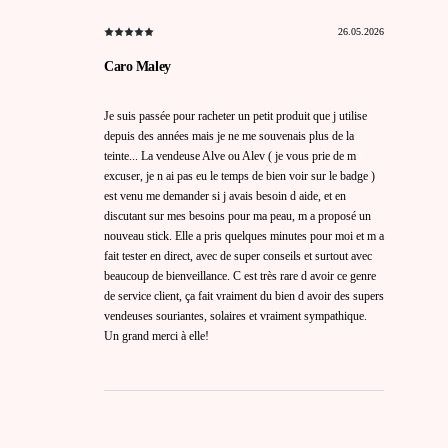
26.05.2026
Caro Maley
Je suis passée pour racheter un petit produit que j utilise
depuis des années mais je ne me souvenais plus de la
teinte... La vendeuse Alve ou Alev ( je vous prie de m
excuser, je n ai pas eu le temps de bien voir sur le badge )
est venu me demander si j avais besoin d aide, et en
discutant sur mes besoins pour ma peau, m a proposé un
nouveau stick. Elle a pris quelques minutes pour moi et m a
fait tester en direct, avec de super conseils et surtout avec
beaucoup de bienveillance. C est très rare d avoir ce genre
de service client, ça fait vraiment du bien d avoir des supers
vendeuses souriantes, solaires et vraiment sympathique.
Un grand merci à elle!