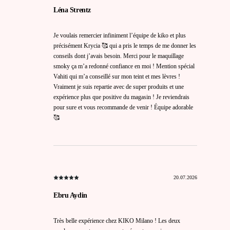
Léna Strentz
Je voulais remercier infiniment l’équipe de kiko et plus
précisément Krycia 🥰 qui a pris le temps de me donner les
conseils dont j’avais besoin. Merci pour le maquillage
smoky ça m’a redonné confiance en moi ! Mention spécial
Vahiti qui m’a conseillé sur mon teint et mes lèvres !
Vraiment je suis repartie avec de super produits et une
expérience plus que positive du magasin ! Je reviendrais
pour sure et vous recommande de venir ! Équipe adorable
🥰
20.07.2026
Ebru Aydin
Très belle expérience chez KIKO Milano ! Les deux