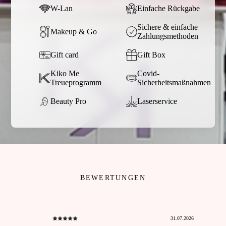
W-Lan
Einfache Rückgabe
Sichere & einfache
Makeup & Go
Zahlungsmethoden
Gift card
Gift Box
Kiko Me
Covid-
Treueprogramm
Sicherheitsmaßnahmen
Beauty Pro
Laserservice
BEWERTUNGEN
31.07.2026