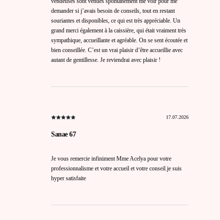
vendeuses sont venues spontanément me voir pour me
demander si j’avais besoin de conseils, tout en restant
souriantes et disponibles, ce qui est très appréciable. Un
grand merci également à la caissière, qui était vraiment très
sympathique, accueillante et agréable. On se sent écoutée et
bien conseillée. C’est un vrai plaisir d’être accueillie avec
autant de gentillesse. Je reviendrai avec plaisir !
17.07.2026
Sanae 67
Je vous remercie infiniment Mme Acelya pour votre
professionnalisme et votre accueil et votre conseil.je suis
hyper satisfaite