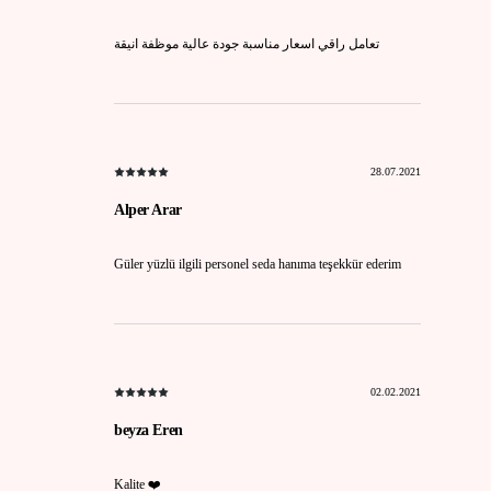
تعامل راقي اسعار مناسبة جودة عالية موظفة انيقة
28.07.2021
Alper Arar
Güler yüzlü ilgili personel seda hanıma teşekkür ederim
02.02.2021
beyza Eren
Kalite ❤️