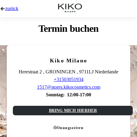
zurück
Termin buchen
Kiko Milano
Herestraat 2 , GRONINGEN , 9711LJ Niederlande
+31503051934
1517@stores.kikocosmetics.com
Sonntag:
12:00-17:00
BRING MICH HIERHER
Öffnungszeiten