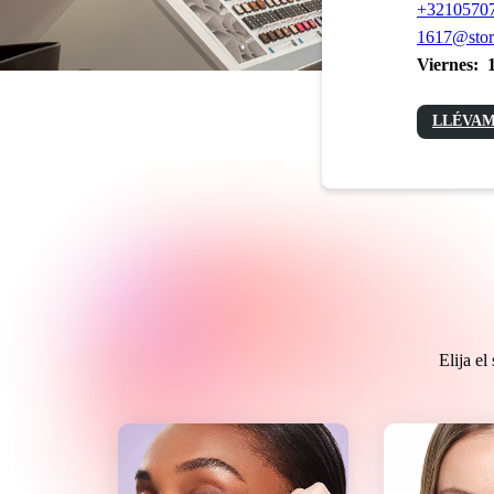
+3210570
1617@stor
Viernes:
LLÉVAM
Elija e