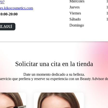
Miércoles
1
707
Jueves
1
es.kikocosmetics.com
Viernes
1
10:00-20:00
Sábado
1
Domingo
E AQUÍ
Solicitar una cita en la tienda
Date un momento dedicado a su belleza.
l servicio que prefiera y reserve su experiencia con un Beauty Advisor 