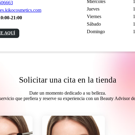
Miércoles
1
506663
Jueves
1
es.kikocosmetics.com
Viernes
1
10:00-21:00
Sábado
1
Domingo
1
E AQUÍ
Solicitar una cita en la tienda
Date un momento dedicado a su belleza.
l servicio que prefiera y reserve su experiencia con un Beauty Advisor 