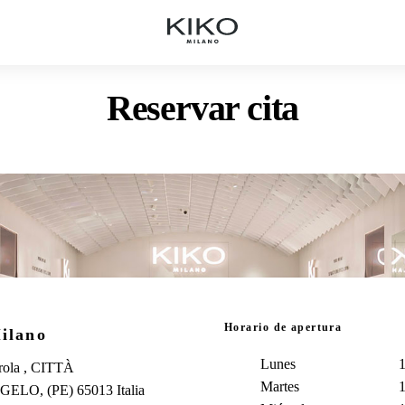
Reservar cita
Horario de apertura
ilano
Lunes
1
rola , CITTÀ
Martes
1
LO, (PE) 65013 Italia