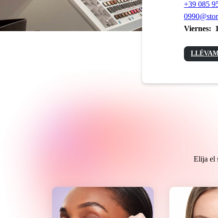
+39 085 9
0990@stor
Viernes:
LLÉVAM
Elija e