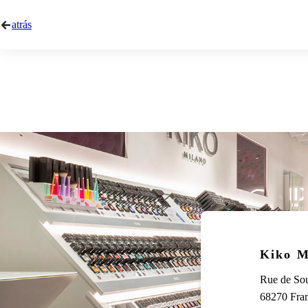
atrás
Kiko M
Rue de So
68270 Fran