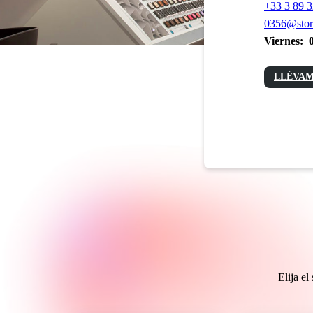
+33 3 89 3
0356@stor
Viernes:
LLÉVAM
Elija e