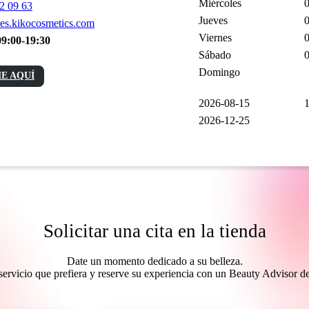
Miércoles
0
2 09 63
Jueves
0
es.kikocosmetics.com
Viernes
0
09:00-19:30
Sábado
0
Domingo
E AQUÍ
2026-08-15
1
2026-12-25
Solicitar una cita en la tienda
Date un momento dedicado a su belleza.
l servicio que prefiera y reserve su experiencia con un Beauty Advisor 